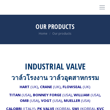
OUR PRODUCTS
You are here:
Home
Our products
INDUSTRIAL VALVE
วาล์วโรงงาน วาล์วอุตสาหกรรม
HART
(UK)
,
CRANE
(UK)
, FLOWSEAL
(UK)
TITAN
(USA)
, BONNEY FORGE
(USA)
, WILLIAM
(USA)
,
OMB
(USA)
, VOGT
(USA)
, MUELLER
(USA)
CALOBRI
(ITALY)
,
PK VALVE
(KOREA)
, SWI
(KOREA)
,
KVC